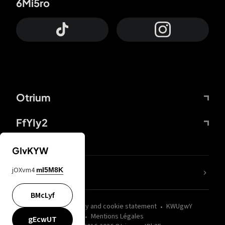
6Mi5ro
Otrium
FfYIy2
GIvKYW
jOXvm4
mI5M8K
nLC6tu
BMcLyf
wZQPfd
Privacy and cookie statement
KWUgwY
Mentions Légales
gEcwUT