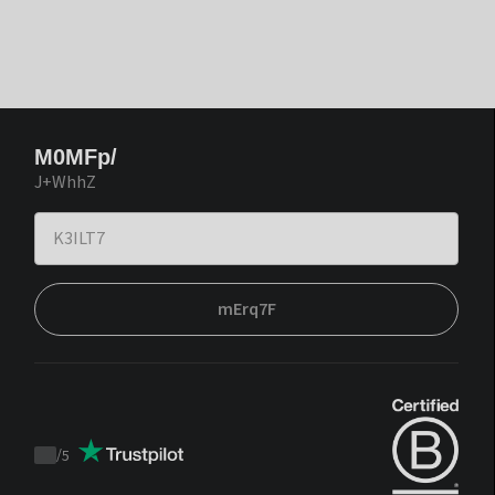
M0MFp/
J+WhhZ
mErq7F
/
5
Trustpilot
score