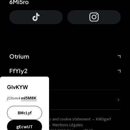
6Mi5ro
Otrium
FfYIy2
GIvKYW
jOXvm4
mI5M8K
nLC6tu
BMcLyf
wZQPfd
Privacy and cookie statement
KWUgwY
Mentions Légales
gEcwUT