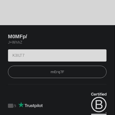
M0MFp/
J+WhhZ
mErq7F
/
5
Trustpilot
score