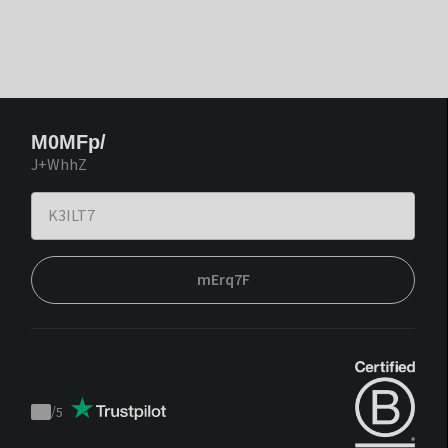
M0MFp/
J+WhhZ
mErq7F
/
5
Trustpilot
score