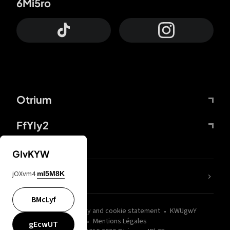
6Mi5ro
Otrium
FfYIy2
GIvKYW
jOXvm4
mI5M8K
nLC6tu
BMcLyf
wZQPfd
Privacy and cookie statement
KWUgwY
Mentions Légales
gEcwUT