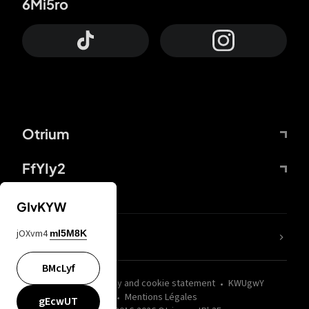
6Mi5ro
Otrium
FfYIy2
GIvKYW
jOXvm4
mI5M8K
nLC6tu
BMcLyf
wZQPfd
Privacy and cookie statement
KWUgwY
Mentions Légales
gEcwUT