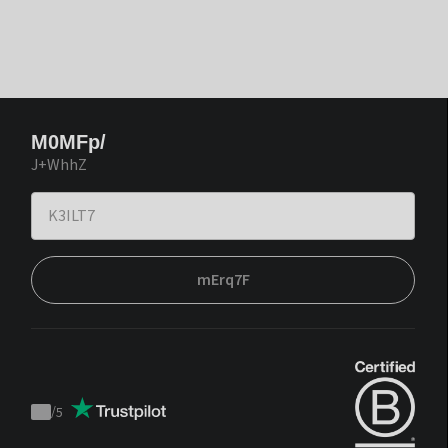
M0MFp/
J+WhhZ
mErq7F
/
5
Trustpilot
score