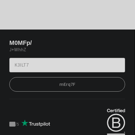
M0MFp/
J+WhhZ
mErq7F
/
5
Trustpilot
score