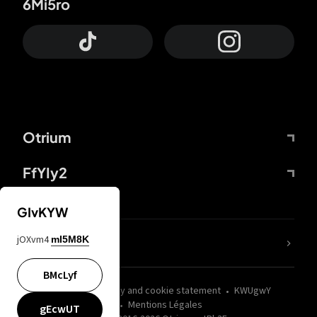
6Mi5ro
Otrium
FfYIy2
GIvKYW
jOXvm4
mI5M8K
nLC6tu
BMcLyf
wZQPfd
Privacy and cookie statement
KWUgwY
Mentions Légales
gEcwUT