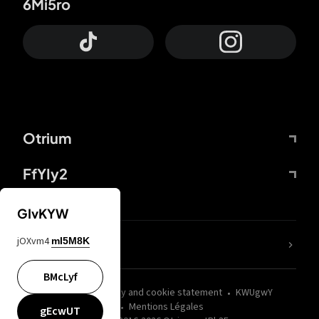
6Mi5ro
Otrium
FfYIy2
GIvKYW
jOXvm4
mI5M8K
nLC6tu
BMcLyf
wZQPfd
Privacy and cookie statement
KWUgwY
Mentions Légales
gEcwUT