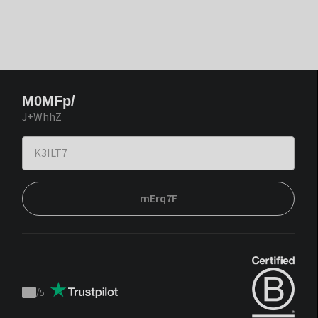
M0MFp/
J+WhhZ
mErq7F
/
5
Trustpilot
score