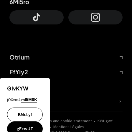
6Mi5ro
Otrium
FfYIy2
GIvKYW
jOXvm4
mI5M8K
nLC6tu
BMcLyf
wZQPfd
Privacy and cookie statement
KWUgwY
Mentions Légales
gEcwUT