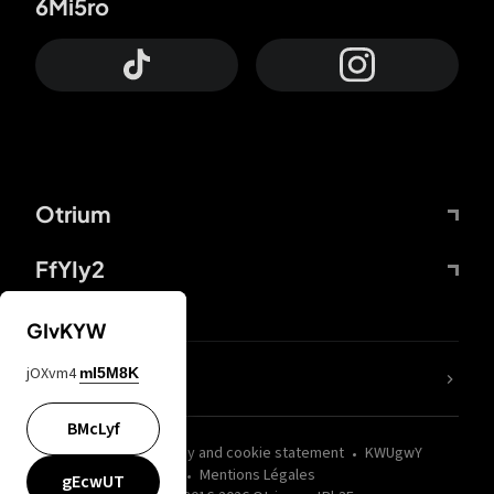
6Mi5ro
Otrium
FfYIy2
GIvKYW
jOXvm4
mI5M8K
nLC6tu
BMcLyf
wZQPfd
Privacy and cookie statement
KWUgwY
Mentions Légales
gEcwUT