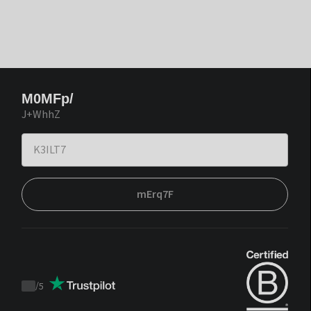
M0MFp/
J+WhhZ
mErq7F
/
5
Trustpilot
score