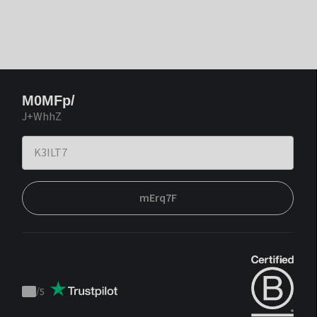
M0MFp/
J+WhhZ
mErq7F
/
5
Trustpilot
score