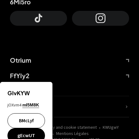
6Mi5ro
Otrium
FfYIy2
GIvKYW
jOXvm4
mI5M8K
nLC6tu
BMcLyf
wZQPfd
Privacy and cookie statement
KWUgwY
Mentions Légales
gEcwUT