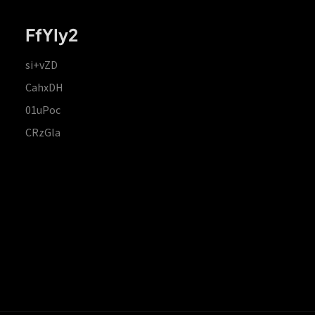
FfYIy2
si+vZD
CahxDH
01uPoc
CRzGla