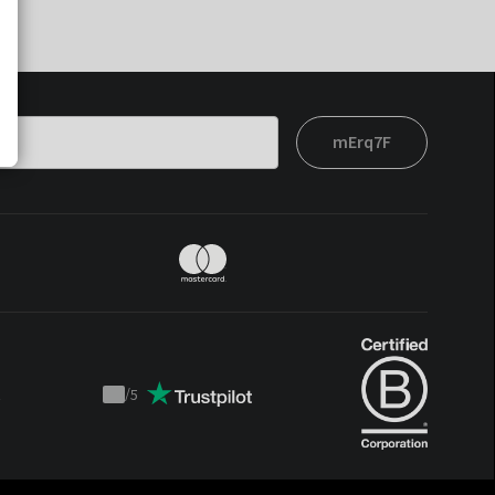
mErq7F
t
/
5
Trustpilot
score