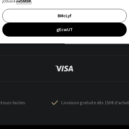
jOXvm4
mI5M8K
BMcLyf
gEcwUT
tours faciles
Livraison gratuite dès 150€ d'acha