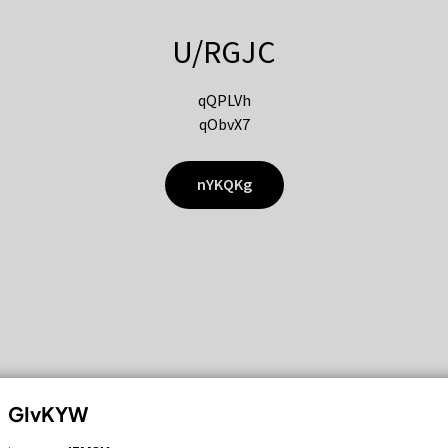
U/RGJC
qQPLVh
qObvX7
nYKQKg
GIvKYW