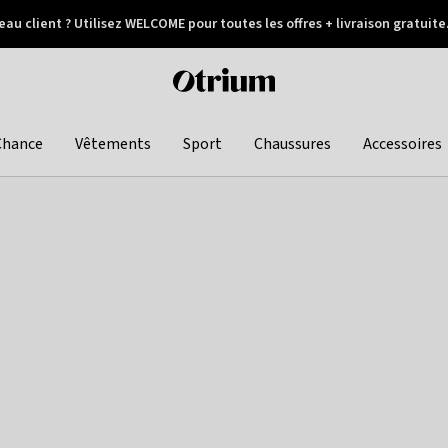
au client ? Utilisez WELCOME pour toutes les offres + livraison gratuite
Paiement différé
Otrium
home
page
Chance
Vêtements
Sport
Chaussures
Accessoires