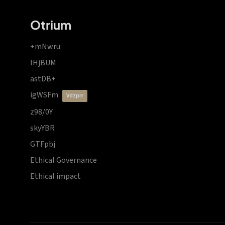
Otrium
+mNwru
lHjBUM
astDB+
igWSFm
vdzprr
z98/0Y
skyYBR
GTFpbj
Ethical Governance
Ethical impact