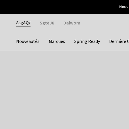
Otrium
Nouve
Livraison gratuite dès 150€ d'achat
Retours faciles
Gender
8sgAQ/
SgteJ8
Dalwom
Nouveautés
Marques
Spring Ready
Dernière 
Categories