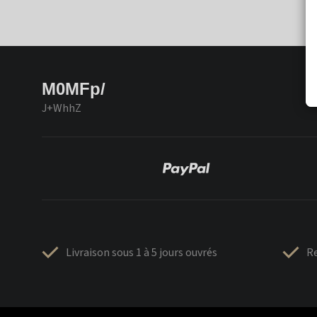
M0MFp/
J+WhhZ
Livraison sous 1 à 5 jours ouvrés
Re