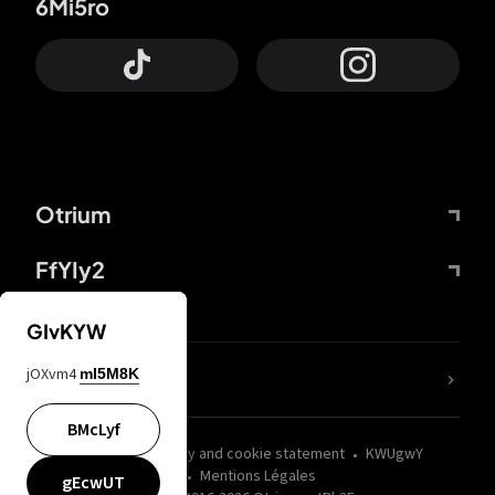
6Mi5ro
Otrium
FfYIy2
GIvKYW
jOXvm4
mI5M8K
nLC6tu
BMcLyf
wZQPfd
Privacy and cookie statement
KWUgwY
Mentions Légales
gEcwUT