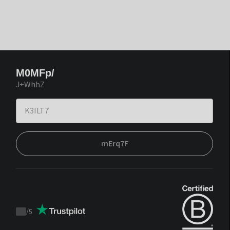
M0MFp/
J+WhhZ
mErq7F
/
5
Trustpilot
score