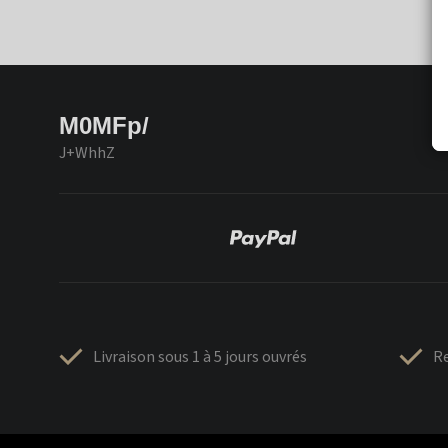
M0MFp/
J+WhhZ
Livraison sous 1 à 5 jours ouvrés
Re