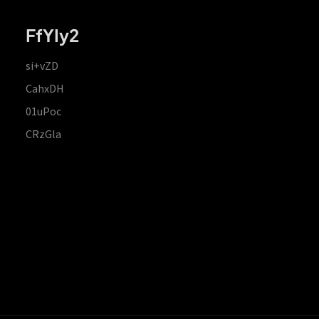
FfYIy2
si+vZD
CahxDH
01uPoc
CRzGla