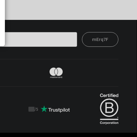
mErq7F
t
/
5
Trustpilot
score