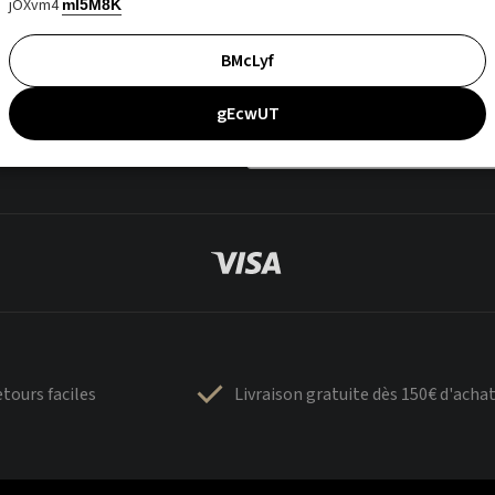
jOXvm4
mI5M8K
BMcLyf
gEcwUT
tours faciles
Livraison gratuite dès 150€ d'acha