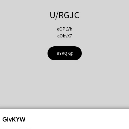
U/RGJC
qQPLVh
qObvX7
nYKQKg
GIvKYW