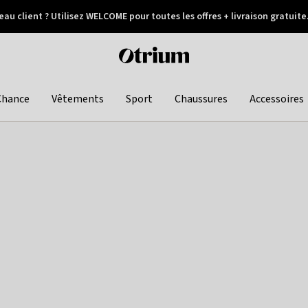
au client ? Utilisez WELCOME pour toutes les offres + livraison gratuite
Paiement différé
Otrium
home
page
Chance
Vêtements
Sport
Chaussures
Accessoires