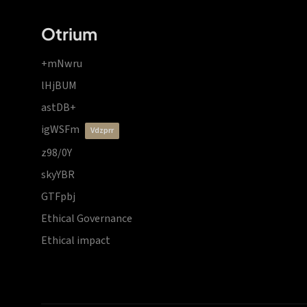
Otrium
+mNwru
lHjBUM
astDB+
igWSFm
vdzprr
z98/0Y
skyYBR
GTFpbj
Ethical Governance
Ethical impact