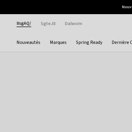
Otrium
Nouve
Livraison gratuite dès 150€ d'achat
Retours faciles
Gender
8sgAQ/
SgteJ8
Dalwom
Nouveautés
Marques
Spring Ready
Dernière 
Categories