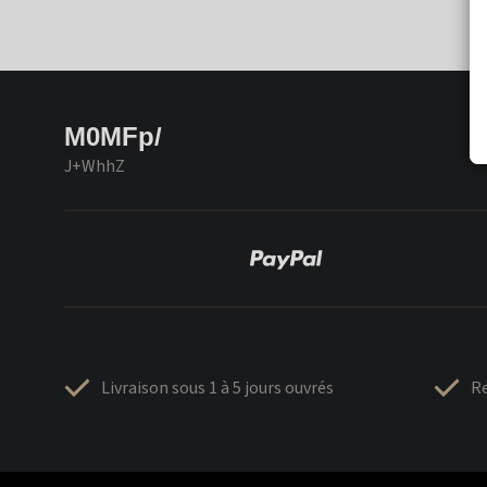
M0MFp/
J+WhhZ
Livraison sous 1 à 5 jours ouvrés
Re