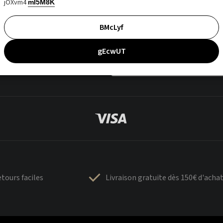
jOXvm4
mI5M8K
BMcLyf
gEcwUT
tours faciles
Livraison gratuite dès 150€ d'acha