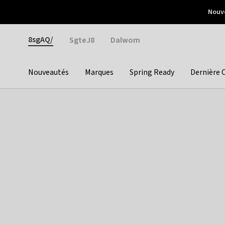
Otrium
Nouve
Livraison gratuite dès 150€ d'achat
Retours faciles
Gender
8sgAQ/
SgteJ8
Dalwom
Nouveautés
Marques
Spring Ready
Dernière 
Categories