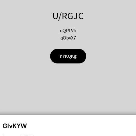
U/RGJC
qQPLVh
qObvX7
nYKQKg
GIvKYW