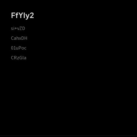
FfYIy2
si+vZD
CahxDH
01uPoc
CRzGla