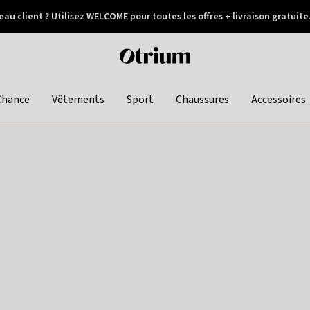
au client ? Utilisez WELCOME pour toutes les offres + livraison gratuite
Paiement différé
Otrium
home
page
Chance
Vêtements
Sport
Chaussures
Accessoires