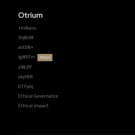
Otrium
+mNwru
lHjBUM
astDB+
igWSFm
vdzprr
z98/0Y
skyYBR
GTFpbj
Ethical Governance
Ethical impact