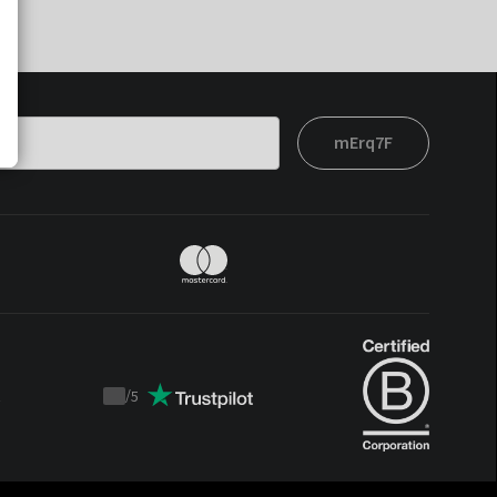
mErq7F
t
/
5
Trustpilot
score