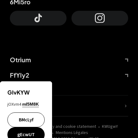
6Mi5ro
Otrium
FfYIy2
GIvKYW
jOXvm4
mI5M8K
nLC6tu
BMcLyf
wZQPfd
Privacy and cookie statement
KWUgwY
Mentions Légales
gEcwUT