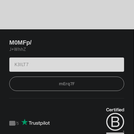
M0MFp/
J+WhhZ
mErq7F
/
5
Trustpilot
score