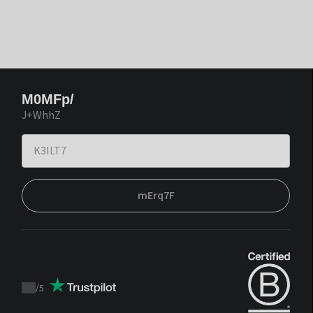
M0MFp/
J+WhhZ
mErq7F
/
5
Trustpilot
score