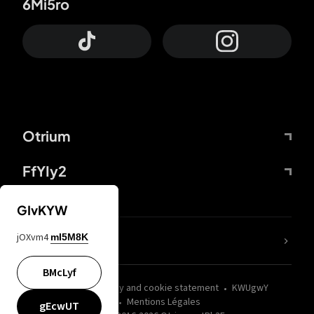
6Mi5ro
Otrium
FfYIy2
GIvKYW
jOXvm4
mI5M8K
nLC6tu
BMcLyf
wZQPfd
Privacy and cookie statement
KWUgwY
Mentions Légales
gEcwUT