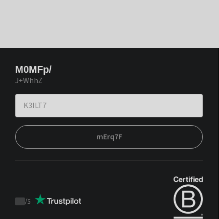
M0MFp/
J+WhhZ
mErq7F
/
5
Trustpilot
score