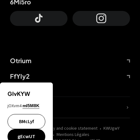
6Mi5ro
Otrium
FfYIy2
GIvKYW
jOXvm4
mI5M8K
nLC6tu
BMcLyf
wZQPfd
Privacy and cookie statement
KWUgwY
Mentions Légales
gEcwUT