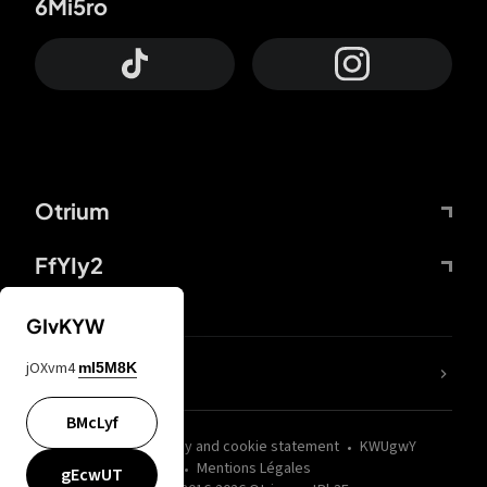
6Mi5ro
Otrium
FfYIy2
GIvKYW
jOXvm4
mI5M8K
nLC6tu
BMcLyf
wZQPfd
Privacy and cookie statement
KWUgwY
Mentions Légales
gEcwUT