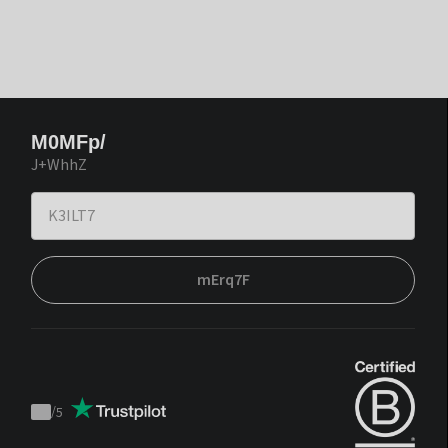
M0MFp/
J+WhhZ
mErq7F
/
5
Trustpilot
score