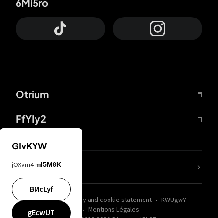
6Mi5ro
Otrium
FfYIy2
GIvKYW
jOXvm4
mI5M8K
nLC6tu
BMcLyf
wZQPfd
Privacy and cookie statement
KWUgwY
Mentions Légales
gEcwUT