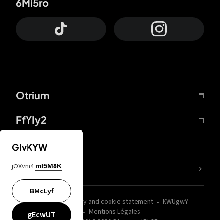
6Mi5ro
Otrium
FfYIy2
GIvKYW
jOXvm4
mI5M8K
nLC6tu
BMcLyf
wZQPfd
Privacy and cookie statement
KWUgwY
Mentions Légales
gEcwUT