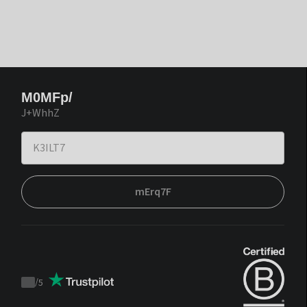
M0MFp/
J+WhhZ
mErq7F
/
5
Trustpilot
score