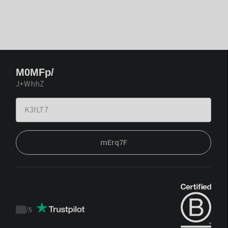
M0MFp/
J+WhhZ
mErq7F
/
5
Trustpilot
score