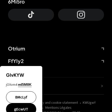
6Mi5ro
Otrium
FfYIy2
GIvKYW
jOXvm4
mI5M8K
nLC6tu
BMcLyf
wZQPfd
Privacy and cookie statement
KWUgwY
Mentions Légales
gEcwUT