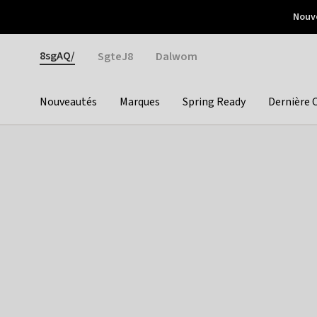
Otrium
Nouve
Livraison gratuite dès 150€ d'achat
Retours faciles
Gender
8sgAQ/
SgteJ8
Dalwom
Nouveautés
Marques
Spring Ready
Dernière 
Categories