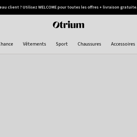
au client ? Utilisez WELCOME pour toutes les offres + livraison gratuite
Paiement différé
Otrium
home
page
Chance
Vêtements
Sport
Chaussures
Accessoires