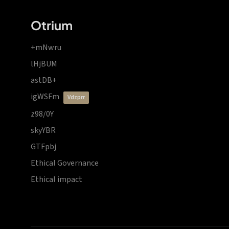
Otrium
+mNwru
lHjBUM
astDB+
igWSFm
vdzprr
z98/0Y
skyYBR
GTFpbj
Ethical Governance
Ethical impact