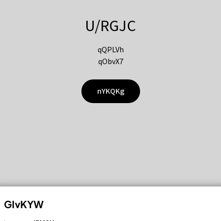
U/RGJC
qQPLVh
qObvX7
nYKQKg
GIvKYW