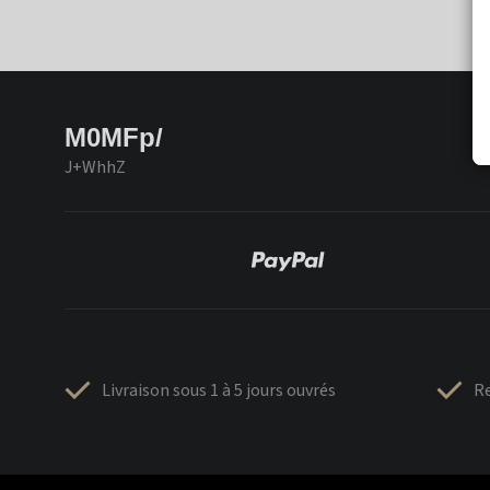
M0MFp/
J+WhhZ
Livraison sous 1 à 5 jours ouvrés
Re