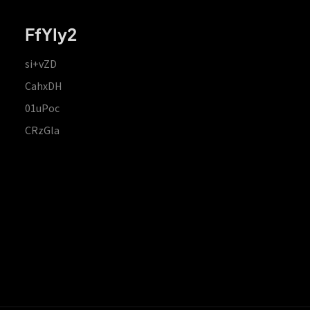
FfYIy2
si+vZD
CahxDH
01uPoc
CRzGla