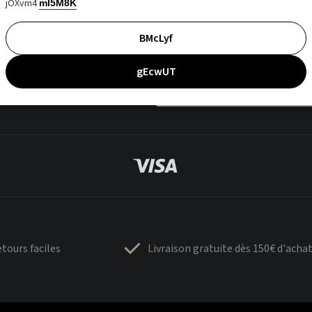
jOXvm4
mI5M8K
BMcLyf
gEcwUT
tours faciles
Livraison gratuite dès 150€ d'acha