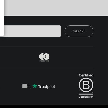
mErq7F
t
/
5
Trustpilot
score