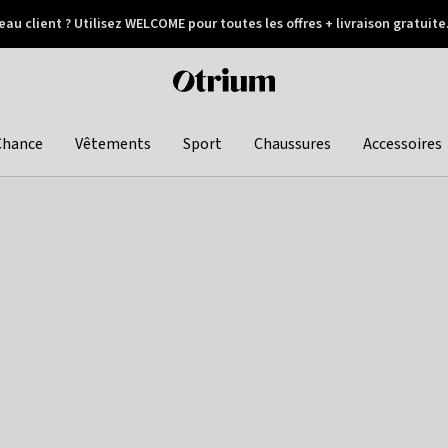
au client ? Utilisez WELCOME pour toutes les offres + livraison gratuite
Paiement différé
Otrium
home
page
Chance
Vêtements
Sport
Chaussures
Accessoires