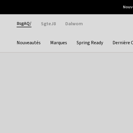
Otrium
Nouve
Livraison gratuite dès 150€ d'achat
Retours faciles
Gender
8sgAQ/
SgteJ8
Dalwom
Nouveautés
Marques
Spring Ready
Dernière 
Categories