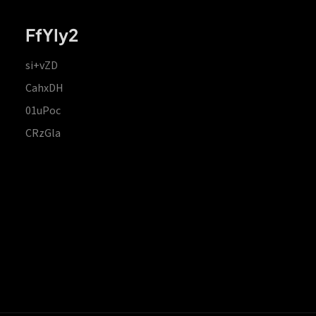
FfYIy2
si+vZD
CahxDH
01uPoc
CRzGla