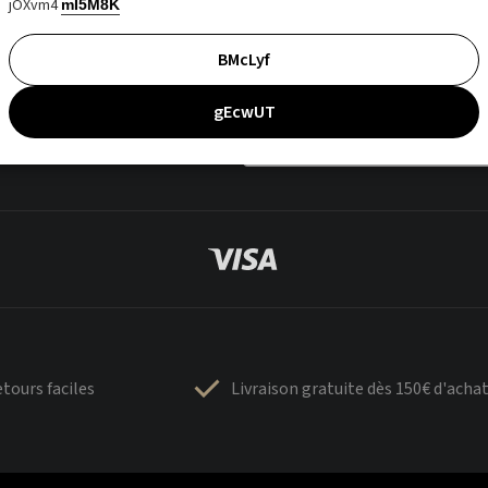
jOXvm4
mI5M8K
BMcLyf
gEcwUT
tours faciles
Livraison gratuite dès 150€ d'acha