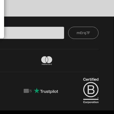
mErq7F
t
/
5
Trustpilot
score