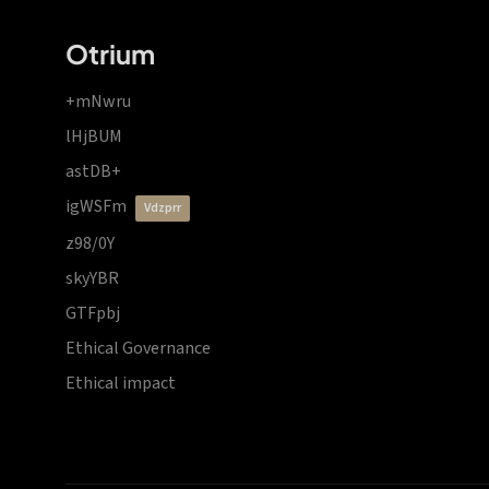
Otrium
+mNwru
lHjBUM
astDB+
igWSFm
vdzprr
z98/0Y
skyYBR
GTFpbj
Ethical Governance
Ethical impact