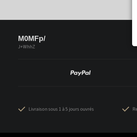
M0MFp/
J+WhhZ
Livraison sous 1 à 5 jours ouvrés
Re