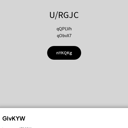
U/RGJC
qQPLVh
qObvX7
nYKQKg
GIvKYW