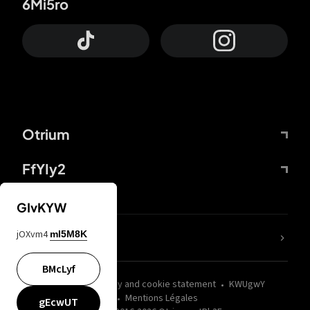
6Mi5ro
Otrium
FfYIy2
GIvKYW
jOXvm4
mI5M8K
nLC6tu
BMcLyf
wZQPfd
Privacy and cookie statement
KWUgwY
Mentions Légales
gEcwUT