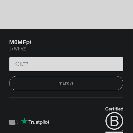
M0MFp/
J+WhhZ
mErq7F
/
5
Trustpilot
score