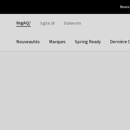
Otrium
Nouve
Livraison gratuite dès 150€ d'achat
Retours faciles
Gender
8sgAQ/
SgteJ8
Dalwom
Nouveautés
Marques
Spring Ready
Dernière 
Categories