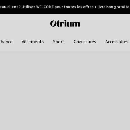
au client ? Utilisez WELCOME pour toutes les offres + livraison gratuite
Paiement différé
Otrium
home
page
Chance
Vêtements
Sport
Chaussures
Accessoires