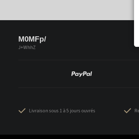
M0MFp/
J+WhhZ
Livraison sous 1 à 5 jours ouvrés
Re