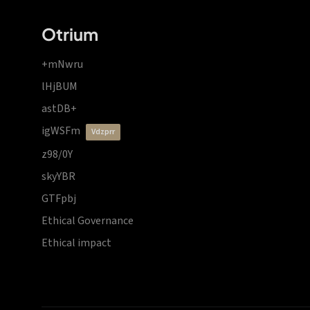
Otrium
+mNwru
lHjBUM
astDB+
igWSFm
vdzprr
z98/0Y
skyYBR
GTFpbj
Ethical Governance
Ethical impact