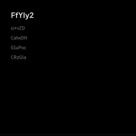
FfYIy2
si+vZD
CahxDH
01uPoc
CRzGla