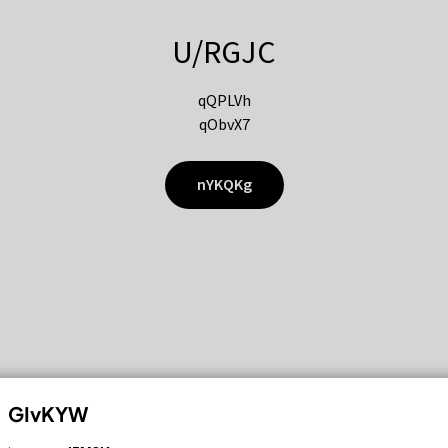
U/RGJC
qQPLVh
qObvX7
nYKQKg
GIvKYW