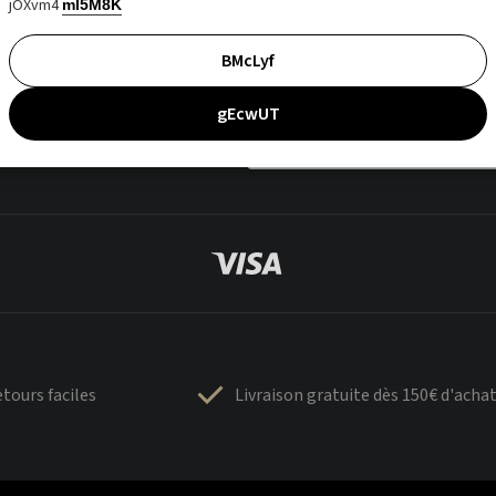
jOXvm4
mI5M8K
BMcLyf
gEcwUT
tours faciles
Livraison gratuite dès 150€ d'acha