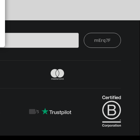
mErq7F
t
/
5
Trustpilot
score