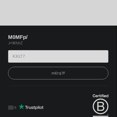
M0MFp/
J+WhhZ
mErq7F
/
5
Trustpilot
score