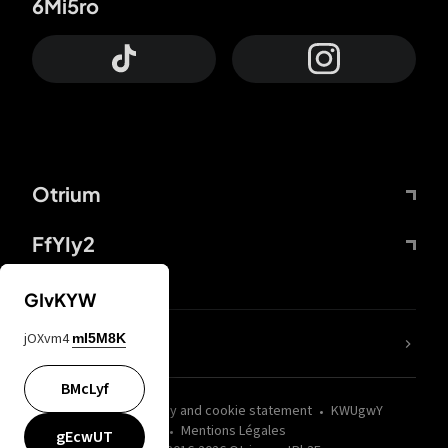
6Mi5ro
Otrium
FfYIy2
GIvKYW
jOXvm4
mI5M8K
nLC6tu
BMcLyf
wZQPfd
Privacy and cookie statement
KWUgwY
Mentions Légales
gEcwUT