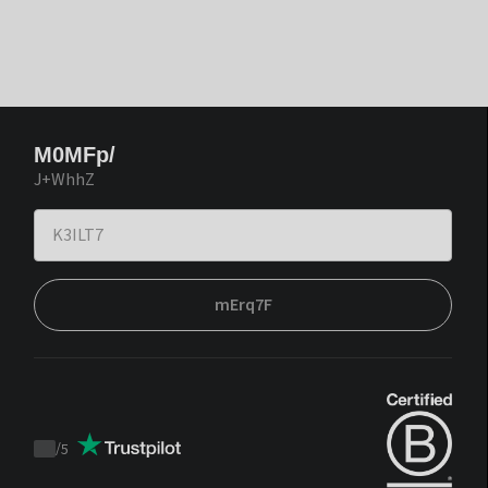
M0MFp/
J+WhhZ
mErq7F
/
5
Trustpilot
score