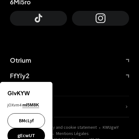
6Mi5ro
Otrium
FfYIy2
GIvKYW
jOXvm4
mI5M8K
nLC6tu
BMcLyf
wZQPfd
Privacy and cookie statement
KWUgwY
Mentions Légales
gEcwUT