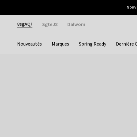
Otrium
Nouve
Livraison gratuite dès 150€ d'achat
Retours faciles
Gender
8sgAQ/
SgteJ8
Dalwom
Nouveautés
Marques
Spring Ready
Dernière 
Categories