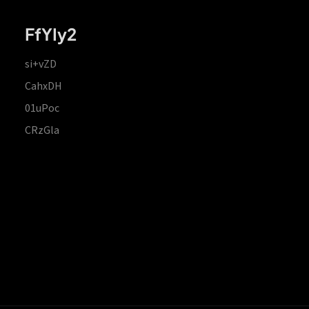
FfYIy2
si+vZD
CahxDH
01uPoc
CRzGla