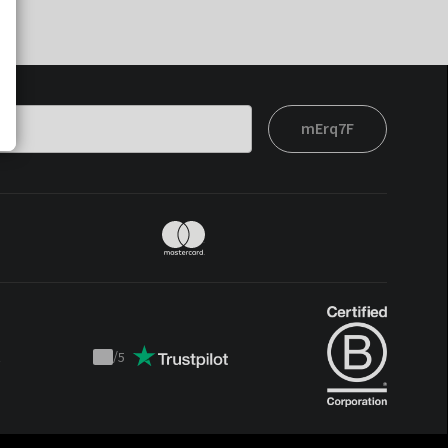
mErq7F
t
/
5
Trustpilot
score