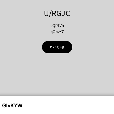
U/RGJC
qQPLVh
qObvX7
nYKQKg
GIvKYW