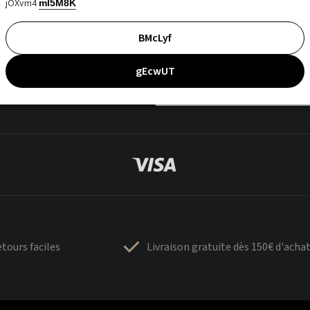
jOXvm4
mI5M8K
BMcLyf
gEcwUT
tours faciles
Livraison gratuite dès 150€ d'acha