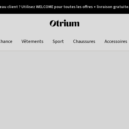
au client ? Utilisez WELCOME pour toutes les offres + livraison gratuite
Paiement différé
Otrium
home
page
Chance
Vêtements
Sport
Chaussures
Accessoires