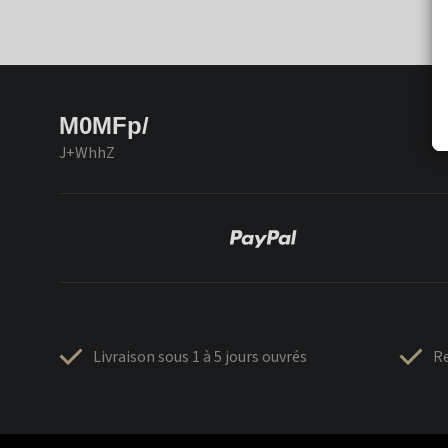
M0MFp/
J+WhhZ
Livraison sous 1 à 5 jours ouvrés
Re