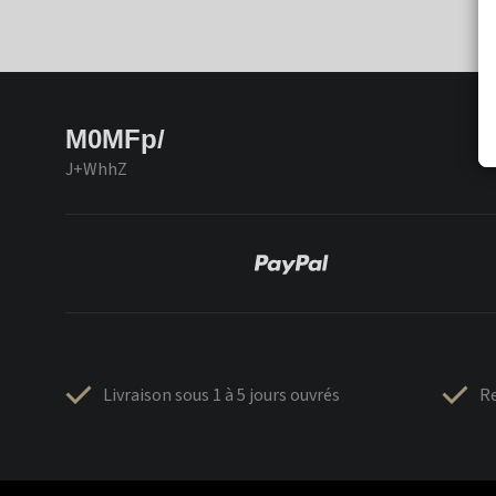
M0MFp/
J+WhhZ
Livraison sous 1 à 5 jours ouvrés
Re