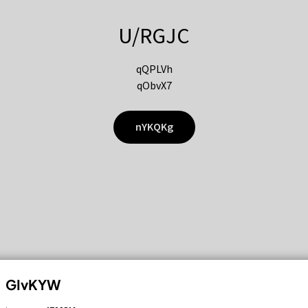
U/RGJC
qQPLVh
qObvX7
nYKQKg
GIvKYW