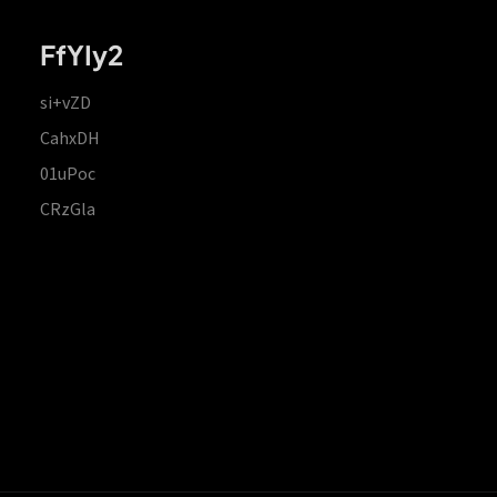
FfYIy2
si+vZD
CahxDH
01uPoc
CRzGla