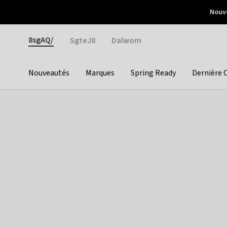
Otrium
Nouve
Livraison gratuite dès 150€ d'achat
Retours faciles
Gender
8sgAQ/
SgteJ8
Dalwom
Nouveautés
Marques
Spring Ready
Dernière 
Categories