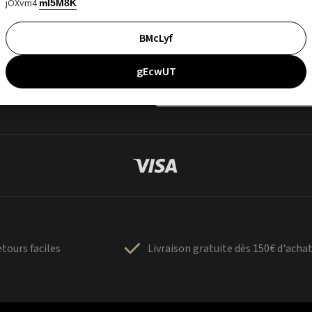
jOXvm4
mI5M8K
BMcLyf
gEcwUT
tours faciles
Livraison gratuite dès 150€ d'acha