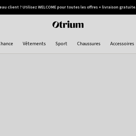
au client ? Utilisez WELCOME pour toutes les offres + livraison gratuite
Paiement différé
Otrium
home
page
Chance
Vêtements
Sport
Chaussures
Accessoires