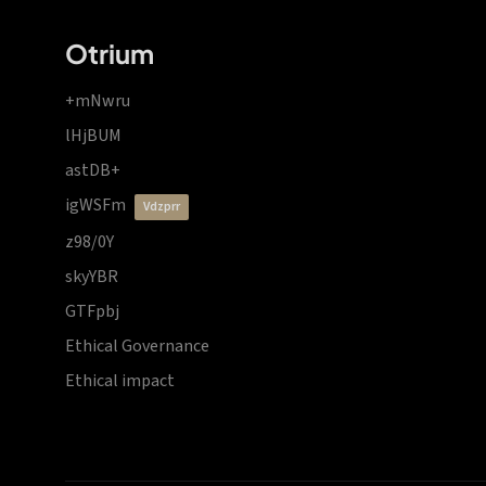
Otrium
+mNwru
lHjBUM
astDB+
igWSFm
vdzprr
z98/0Y
skyYBR
GTFpbj
Ethical Governance
Ethical impact