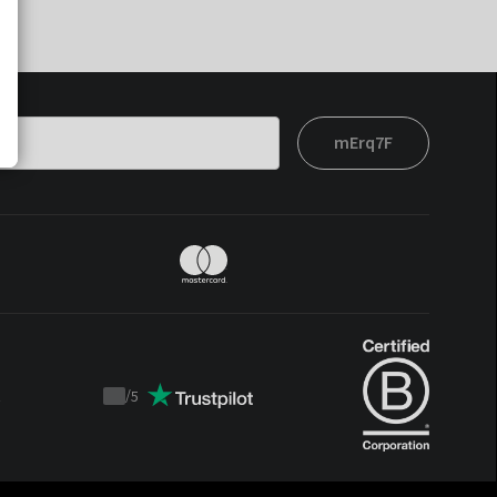
mErq7F
t
/
5
Trustpilot
score