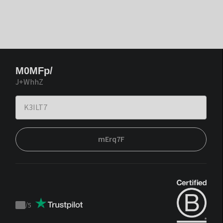
M0MFp/
J+WhhZ
mErq7F
/
5
Trustpilot
score