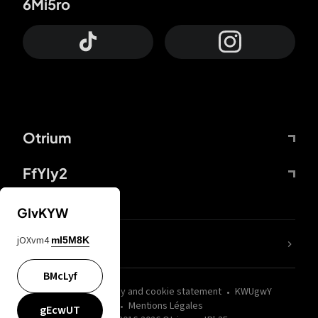
6Mi5ro
Otrium
FfYIy2
GIvKYW
jOXvm4
mI5M8K
nLC6tu
BMcLyf
wZQPfd
Privacy and cookie statement
KWUgwY
Mentions Légales
gEcwUT