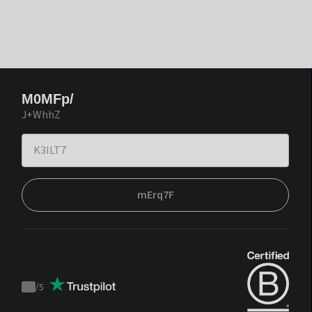
M0MFp/
J+WhhZ
mErq7F
/
5
Trustpilot
score