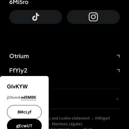
6Mi5ro
Otrium
FfYIy2
GIvKYW
jOXvm4
mI5M8K
nLC6tu
BMcLyf
wZQPfd
Privacy and cookie statement
KWUgwY
Mentions Légales
gEcwUT