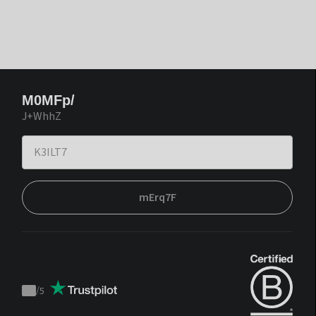
M0MFp/
J+WhhZ
mErq7F
/
5
Trustpilot
score