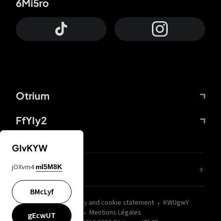
6Mi5ro
Otrium
FfYIy2
GIvKYW
jOXvm4
mI5M8K
nLC6tu
BMcLyf
wZQPfd
Privacy and cookie statement
KWUgwY
Mentions Légales
gEcwUT