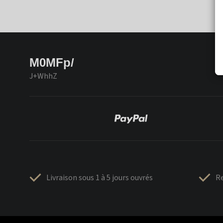
M0MFp/
J+WhhZ
Livraison sous 1 à 5 jours ouvrés
Re