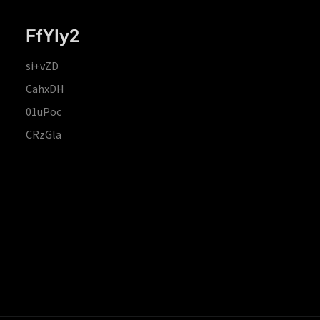
FfYIy2
si+vZD
CahxDH
01uPoc
CRzGla