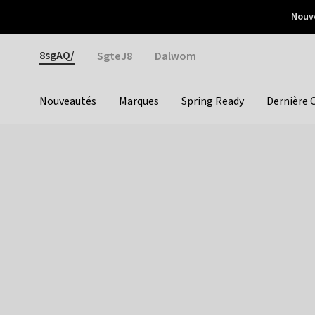
Otrium
Nouve
Livraison gratuite dès 150€ d'achat
Retours faciles
Gender
8sgAQ/
SgteJ8
Dalwom
Nouveautés
Marques
Spring Ready
Dernière 
Categories