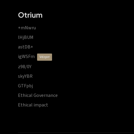
Otrium
+mNwru
lHjBUM
astDB+
igWSFm
vdzprr
z98/0Y
skyYBR
GTFpbj
Ethical Governance
Ethical impact