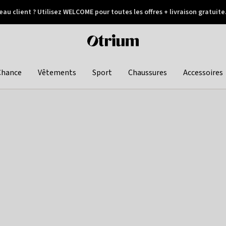
au client ? Utilisez WELCOME pour toutes les offres + livraison gratuite
Paiement différé
Otrium
home
page
Chance
Vêtements
Sport
Chaussures
Accessoires