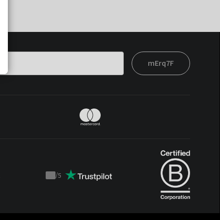
mErq7F
t
/
5
Trustpilot
score