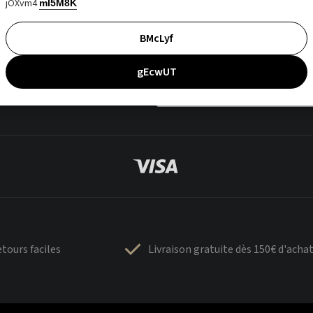
jOXvm4
mI5M8K
BMcLyf
gEcwUT
tours faciles
Livraison gratuite dès 150€ d'acha