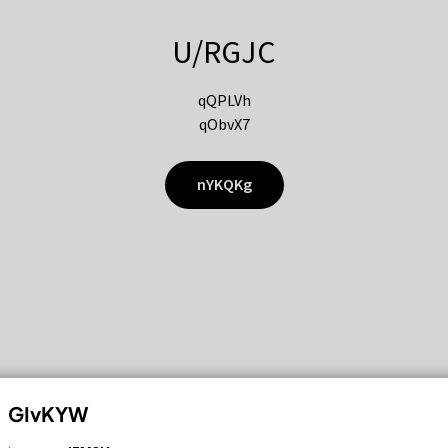
U/RGJC
qQPLVh
qObvX7
nYKQKg
GIvKYW