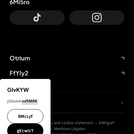
6Mi5ro
Otrium
FfYIy2
GIvKYW
jOXvm4
mI5M8K
nLC6tu
BMcLyf
wZQPfd
Privacy and cookie statement
KWUgwY
Mentions Légales
gEcwUT