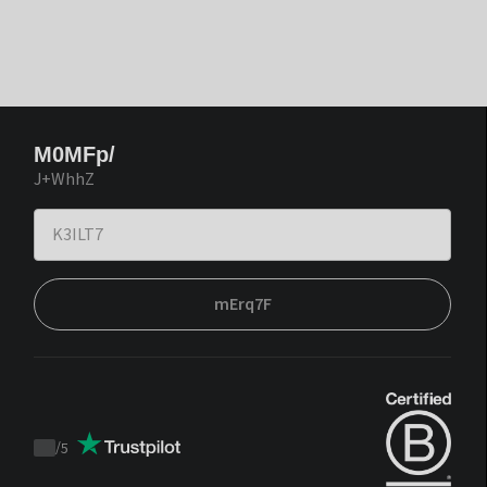
M0MFp/
J+WhhZ
mErq7F
/
5
Trustpilot
score