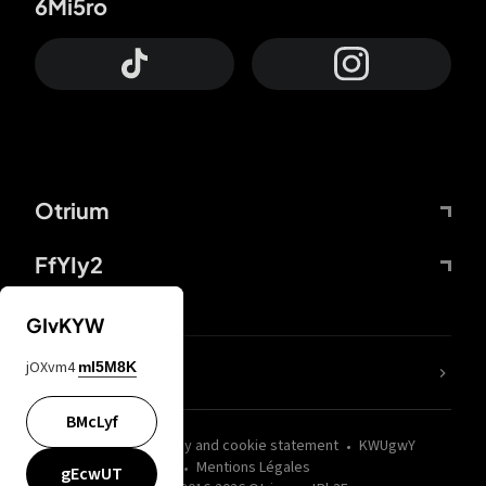
6Mi5ro
Otrium
FfYIy2
GIvKYW
jOXvm4
mI5M8K
nLC6tu
BMcLyf
wZQPfd
Privacy and cookie statement
KWUgwY
Mentions Légales
gEcwUT