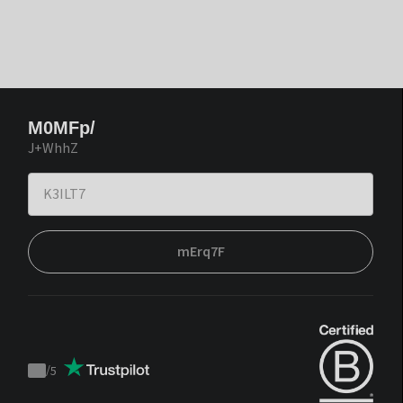
M0MFp/
J+WhhZ
mErq7F
/
5
Trustpilot
score