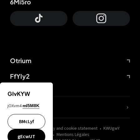
6Mi5ro
Otrium
FfYIy2
GIvKYW
jOXvm4
mI5M8K
nLC6tu
BMcLyf
wZQPfd
Privacy and cookie statement
KWUgwY
Mentions Légales
gEcwUT