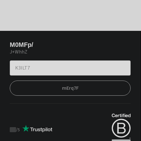
M0MFp/
J+WhhZ
mErq7F
/
5
Trustpilot
score