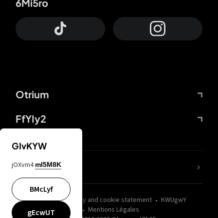
6Mi5ro
Otrium
FfYIy2
GIvKYW
jOXvm4
mI5M8K
nLC6tu
BMcLyf
wZQPfd
Privacy and cookie statement
KWUgwY
Mentions Légales
gEcwUT