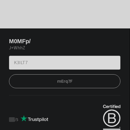
M0MFp/
J+WhhZ
mErq7F
/
5
Trustpilot
score