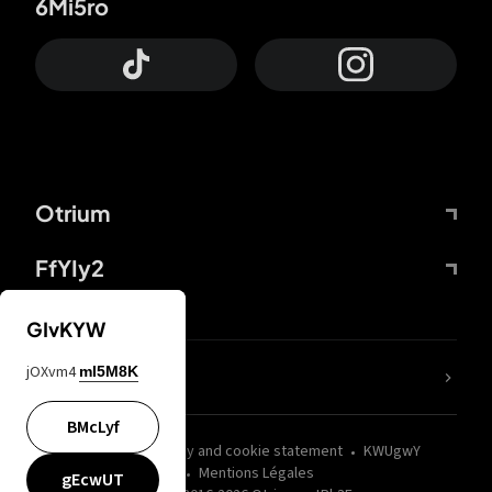
6Mi5ro
Otrium
FfYIy2
GIvKYW
jOXvm4
mI5M8K
nLC6tu
BMcLyf
wZQPfd
Privacy and cookie statement
KWUgwY
Mentions Légales
gEcwUT