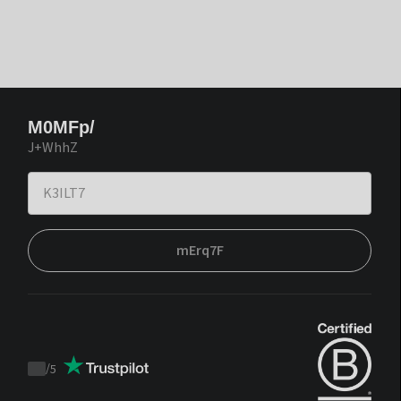
M0MFp/
J+WhhZ
mErq7F
/
5
Trustpilot
score