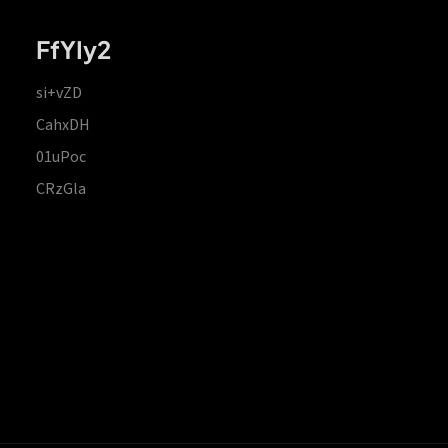
FfYIy2
si+vZD
CahxDH
01uPoc
CRzGla