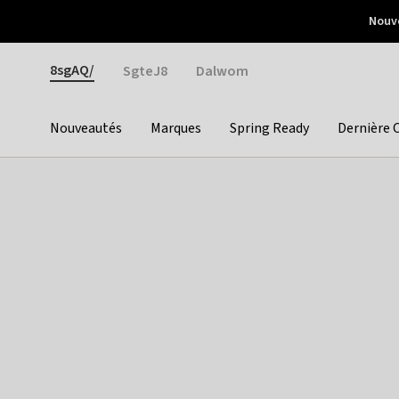
Otrium
Nouve
Livraison gratuite dès 150€ d'achat
Retours faciles
Gender
8sgAQ/
SgteJ8
Dalwom
Nouveautés
Marques
Spring Ready
Dernière 
Categories