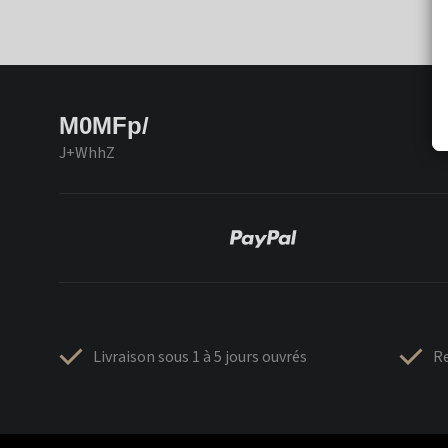
M0MFp/
J+WhhZ
Livraison sous 1 à 5 jours ouvrés
Re