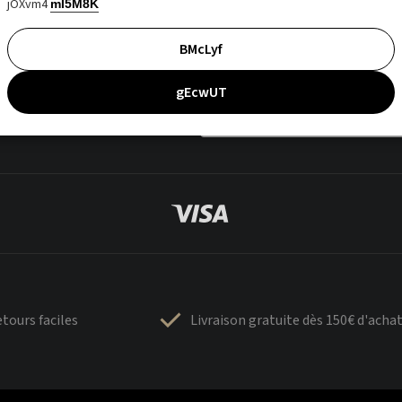
jOXvm4
mI5M8K
BMcLyf
gEcwUT
tours faciles
Livraison gratuite dès 150€ d'acha