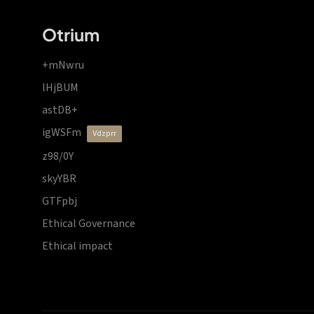
Otrium
+mNwru
lHjBUM
astDB+
igWSFm
vdzprr
z98/0Y
skyYBR
GTFpbj
Ethical Governance
Ethical impact