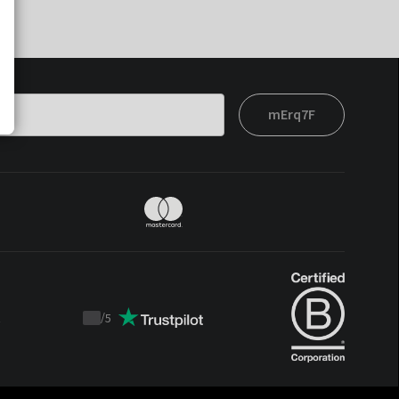
mErq7F
t
/
5
Trustpilot
score