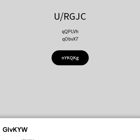
U/RGJC
qQPLVh
qObvX7
nYKQKg
GIvKYW