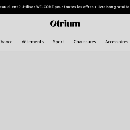
au client ? Utilisez WELCOME pour toutes les offres + livraison gratuite
Paiement différé
Otrium
home
page
Chance
Vêtements
Sport
Chaussures
Accessoires