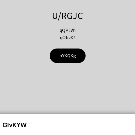
U/RGJC
qQPLVh
qObvX7
nYKQKg
GIvKYW