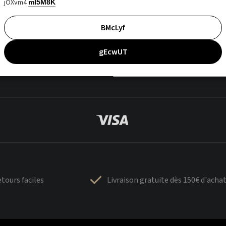
jOXvm4
mI5M8K
BMcLyf
gEcwUT
tours faciles
Livraison gratuite dès 150€ d'acha