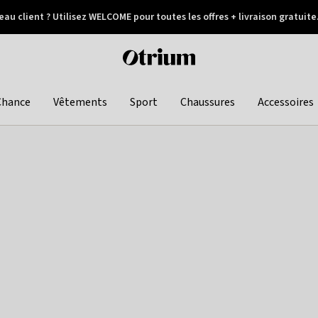
au client ? Utilisez WELCOME pour toutes les offres + livraison gratuite
Paiement différé
Otrium
home
page
Chance
Vêtements
Sport
Chaussures
Accessoires