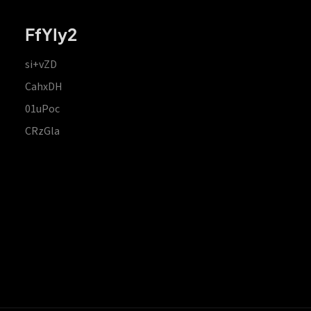
FfYIy2
si+vZD
CahxDH
01uPoc
CRzGla