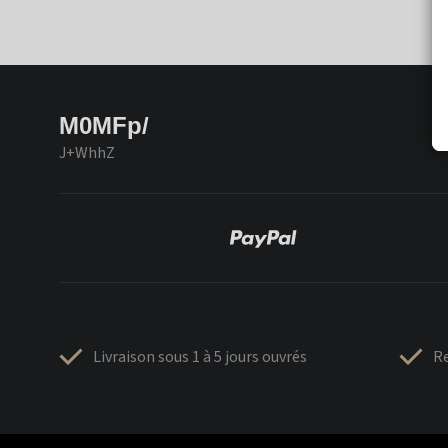
M0MFp/
J+WhhZ
Livraison sous 1 à 5 jours ouvrés
Re