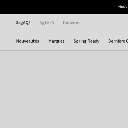
Otrium
Nouve
Livraison gratuite dès 150€ d'achat
Retours faciles
Gender
8sgAQ/
SgteJ8
Dalwom
Nouveautés
Marques
Spring Ready
Dernière 
Categories