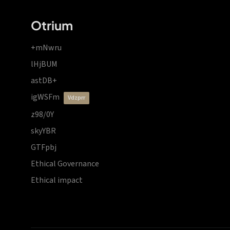
Otrium
+mNwru
lHjBUM
astDB+
igWSFm
vdzprr
z98/0Y
skyYBR
GTFpbj
Ethical Governance
Ethical impact