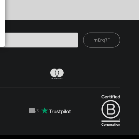
mErq7F
t
/
5
Trustpilot
score