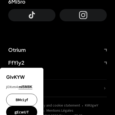
6Mi5ro
Otrium
FfYIy2
GIvKYW
jOXvm4
mI5M8K
nLC6tu
BMcLyf
wZQPfd
Privacy and cookie statement
KWUgwY
Mentions Légales
gEcwUT