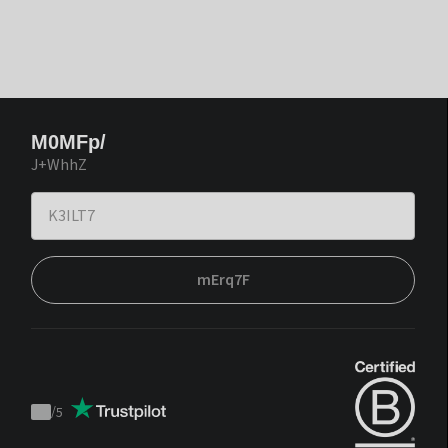
M0MFp/
J+WhhZ
mErq7F
/
5
Trustpilot
score