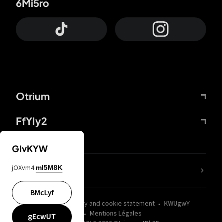
6Mi5ro
Otrium
FfYIy2
GIvKYW
jOXvm4
mI5M8K
nLC6tu
BMcLyf
wZQPfd
Privacy and cookie statement
KWUgwY
Mentions Légales
gEcwUT