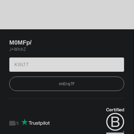
M0MFp/
J+WhhZ
mErq7F
/
5
Trustpilot
score