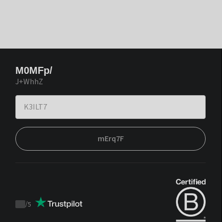
M0MFp/
J+WhhZ
mErq7F
/
5
Trustpilot
score