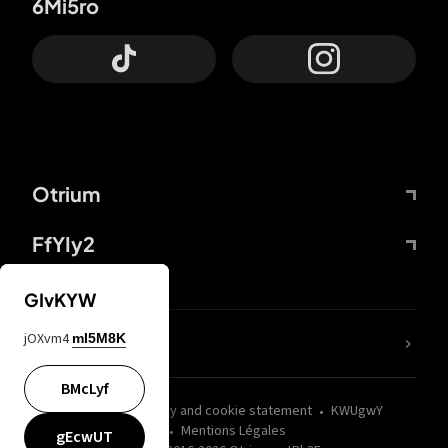
6Mi5ro
Otrium
FfYIy2
GIvKYW
jOXvm4
mI5M8K
nLC6tu
BMcLyf
wZQPfd
Privacy and cookie statement
KWUgwY
Mentions Légales
gEcwUT