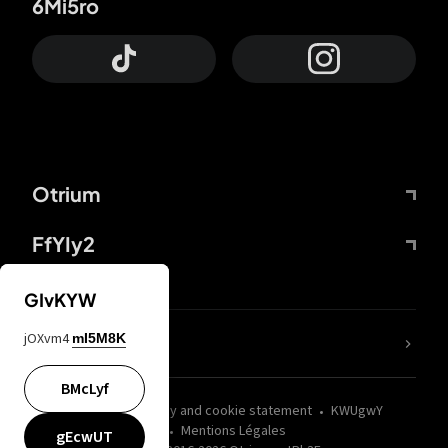
6Mi5ro
Otrium
FfYIy2
GIvKYW
jOXvm4
mI5M8K
nLC6tu
BMcLyf
wZQPfd
Privacy and cookie statement
KWUgwY
Mentions Légales
gEcwUT