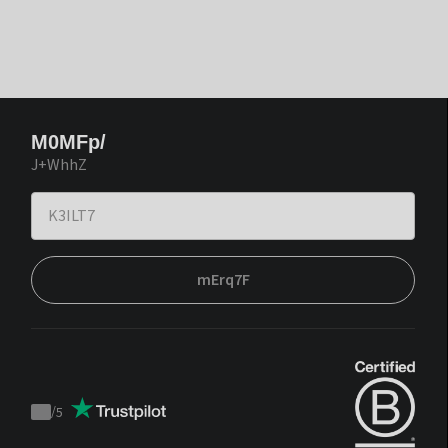
M0MFp/
J+WhhZ
mErq7F
/
5
Trustpilot
score