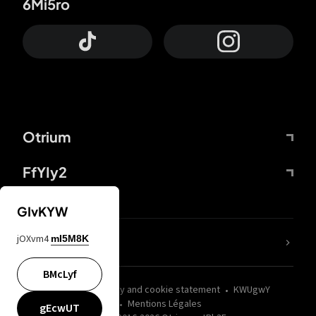
6Mi5ro
Otrium
FfYIy2
GIvKYW
jOXvm4
mI5M8K
nLC6tu
BMcLyf
wZQPfd
Privacy and cookie statement
KWUgwY
Mentions Légales
gEcwUT