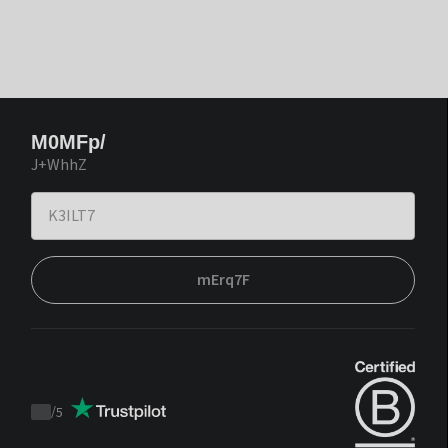
M0MFp/
J+WhhZ
mErq7F
/
5
Trustpilot
score