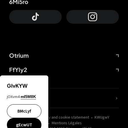
6Mi5ro
Otrium
FfYIy2
GIvKYW
jOXvm4
mI5M8K
nLC6tu
BMcLyf
wZQPfd
Privacy and cookie statement
KWUgwY
Mentions Légales
gEcwUT