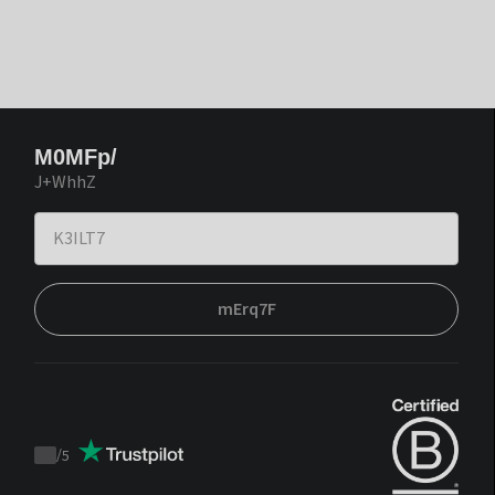
M0MFp/
J+WhhZ
mErq7F
/
5
Trustpilot
score