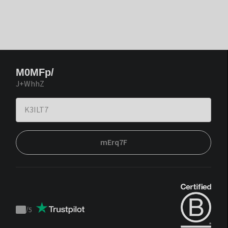
M0MFp/
J+WhhZ
mErq7F
/
5
Trustpilot
score