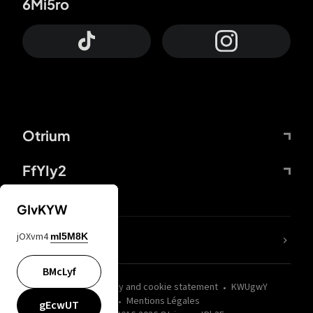
6Mi5ro
Otrium
FfYIy2
GIvKYW
jOXvm4
mI5M8K
nLC6tu
BMcLyf
wZQPfd
Privacy and cookie statement
KWUgwY
Mentions Légales
gEcwUT