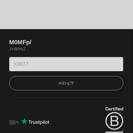
M0MFp/
J+WhhZ
mErq7F
/
5
Trustpilot
score