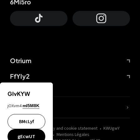
6Mi5ro
Otrium
FfYIy2
GIvKYW
jOXvm4
mI5M8K
nLC6tu
BMcLyf
wZQPfd
Privacy and cookie statement
KWUgwY
Mentions Légales
gEcwUT