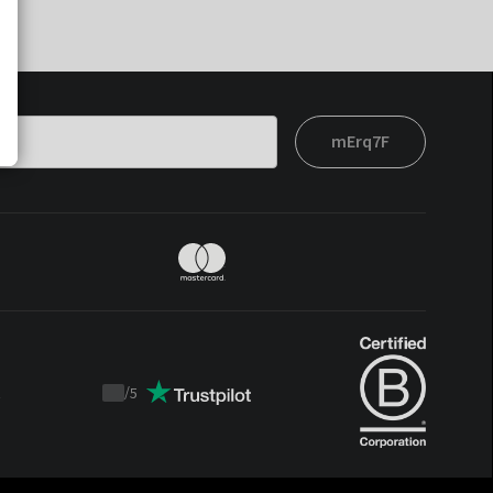
mErq7F
t
/
5
Trustpilot
score