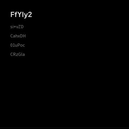
FfYIy2
si+vZD
CahxDH
01uPoc
CRzGla