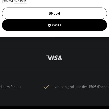
jOXvm4
mI5M8K
BMcLyf
gEcwUT
tours faciles
Livraison gratuite dès 150€ d'acha