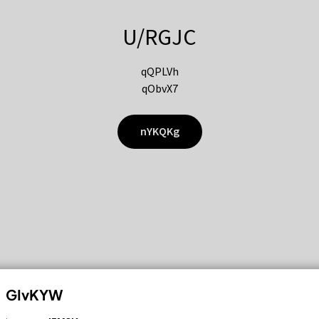
U/RGJC
qQPLVh
qObvX7
nYKQKg
GIvKYW