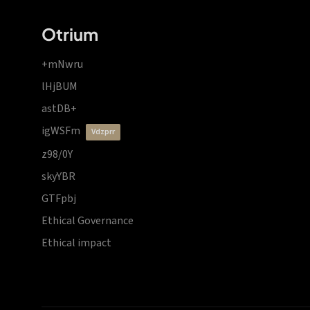
Otrium
+mNwru
lHjBUM
astDB+
igWSFm
vdzprr
z98/0Y
skyYBR
GTFpbj
Ethical Governance
Ethical impact