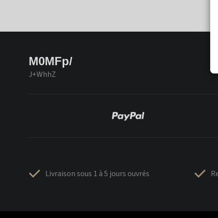
M0MFp/
J+WhhZ
Livraison sous 1 à 5 jours ouvrés
Re