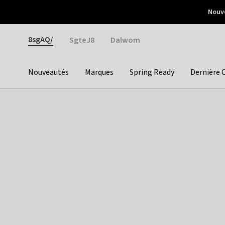
Otrium
Nouve
Livraison gratuite dès 150€ d'achat
Retours faciles
Gender
8sgAQ/
SgteJ8
Dalwom
Nouveautés
Marques
Spring Ready
Dernière 
Categories