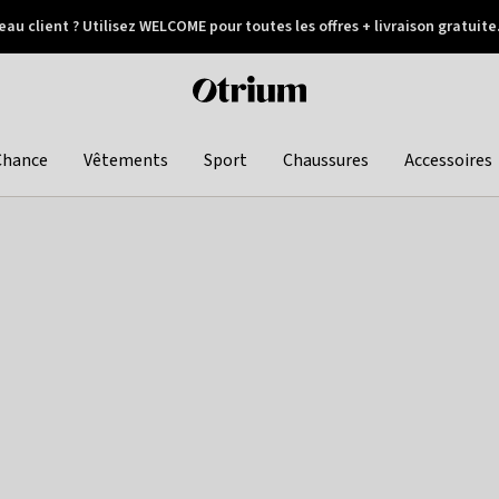
au client ? Utilisez WELCOME pour toutes les offres + livraison gratuite
Paiement différé
Otrium
home
page
Chance
Vêtements
Sport
Chaussures
Accessoires