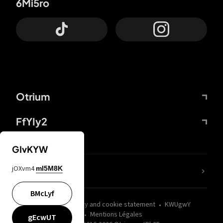
6Mi5ro
Otrium
FfYIy2
GIvKYW
jOXvm4
mI5M8K
nLC6tu
BMcLyf
wZQPfd
Privacy and cookie statement
KWUgwY
Mentions Légales
gEcwUT