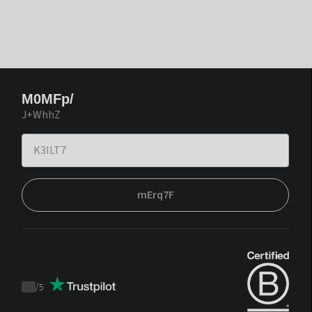
M0MFp/
J+WhhZ
mErq7F
/
5
Trustpilot
score