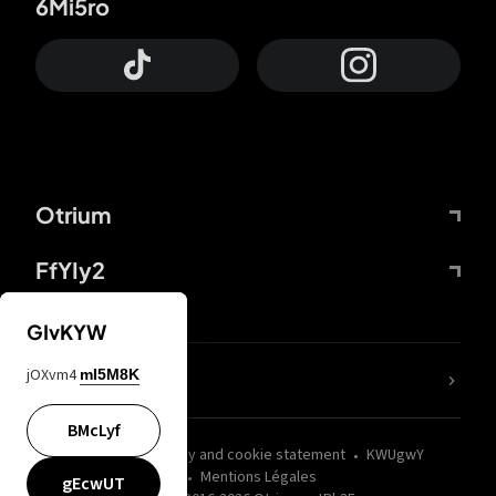
6Mi5ro
Otrium
FfYIy2
GIvKYW
jOXvm4
mI5M8K
nLC6tu
BMcLyf
wZQPfd
Privacy and cookie statement
KWUgwY
Mentions Légales
gEcwUT