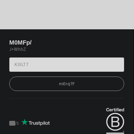
M0MFp/
J+WhhZ
mErq7F
/
5
Trustpilot
score